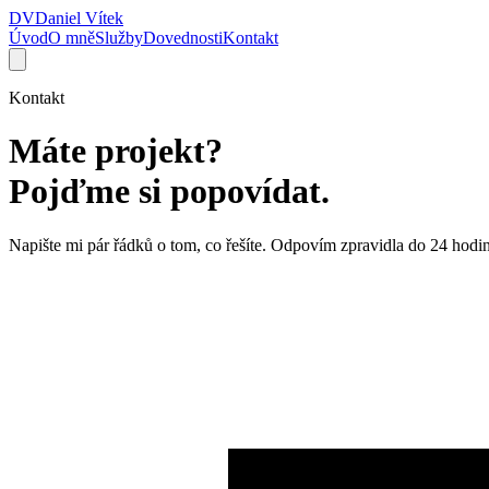
DV
Daniel Vítek
Úvod
O mně
Služby
Dovednosti
Kontakt
Kontakt
Máte projekt?
Pojďme si popovídat.
Napište mi pár řádků o tom, co řešíte. Odpovím zpravidla do 24 hodi