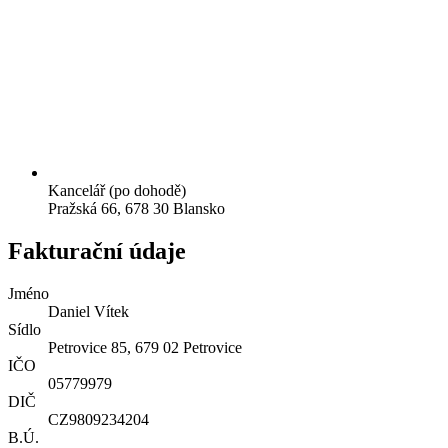
Kancelář (po dohodě)
Pražská 66, 678 30 Blansko
Fakturační údaje
Jméno
Daniel Vítek
Sídlo
Petrovice 85, 679 02 Petrovice
IČO
05779979
DIČ
CZ9809234204
B.Ú.